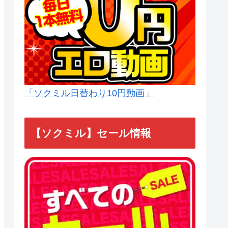
「ソクミル日替わり10円動画」
【ソクミル】セール情報